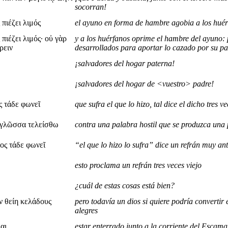
socorran!
πιέζει λιμός
el ayuno en forma de hambre agobia a los hué
πιέζει λιμός· οὐ γὰρ
y a los huérfanos oprime el hambre del ayuno:
ρειν
desarrollados para aportar lo cazado por su p
¡salvadores del hogar paterna!
¡salvadores del hogar de <vuestro> padre!
ς τάδε φωνεῖ
que sufra el que lo hizo, tal dice el dicho tres ve
 γλῶσσα τελείσθω
contra una palabra hostil que se produzca una 
ος τάδε φωνεῖ
“el que lo hizo lo sufra” dice un refrán muy an
esto proclama un refrán tres veces viejo
¿cuál de estas cosas está bien?
ν θείη κελάδους
pero todavía un dios si quiere podría convertir
alegres
αι
estar enterrado junto a la corriente del Escam