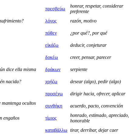
honrar, respetar, considerar
πρεσβεύω
preferente
sufrimiento?
λόγος
razón, motivo
πόθεν
¿por qué?, por qué
εἰκάζω
deducir, conjeturar
δοκέω
creer, pensar, parecer
gún dice ella misma
δράκων
serpiente
ién nacida?
χρῄζω
desear (algo), pedir (algo)
προσέχω
dirigir hacia, ofrecer, aplicar
ue mantenga ocultos
συνθήκη
acuerdo, pacto, convención
honrado, estimado, apreciado,
on engaños
τίμιος
honorable
καταβάλλω
tirar, derribar, dejar caer