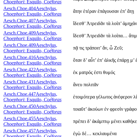
Choephori
: Esquilo,
Coéforas
Aesch.Choe.404
Aeschylus,
ἄτην ἑτέραν ἐπάγουσαν ἐπ’ ἄτῃ
Choephori
: Esquilo,
Coéforas
Aesch.Choe.407
Aeschylus,
ἴδεσθ’ Ἀτρειδᾶν τὰ λοίπ’ ἀμηχά
Choephori
: Esquilo,
Coéforas
Aesch.Choe.409
Aeschylus,
ἴδεσθ’ Ἀτρειδᾶν τὰ λοίπα… ἄτι
Choephori
: Esquilo,
Coéforas
Aesch.Choe.409
Aeschylus,
πᾷ τις τράποιτ’ ἄν, ὦ Ζεῦ;
Choephori
: Esquilo,
Coéforas
Aesch.Choe.416
Aeschylus,
ὅταν δ’ αὖτ’ ἐπ’ ἀλκῆς ἐπάρῃ μ’
Choephori
: Esquilo,
Coéforas
Aesch.Choe.422
Aeschylus,
ἐκ ματρός ἐστι θυμός
Choephori
: Esquilo,
Coéforas
Aesch.Choe.431
Aeschylus,
ἄνευ πολιτᾶν
Choephori
: Esquilo,
Coéforas
Aesch.Choe.447
Aeschylus,
ἑτοιμότερα γέλωτος ἀνέφερον λ
Choephori
: Esquilo,
Coéforas
Aesch.Choe.450
Aeschylus,
τοιαῦτ’ ἀκούων ἐν φρεσὶν γράφ
Choephori
: Esquilo,
Coéforas
Aesch.Choe.455
Aeschylus,
πρέπει δ’ ἀκάμπτῳ μένει καθήκε
Choephori
: Esquilo,
Coéforas
Aesch.Choe.457
Aeschylus,
ἐγὼ δέ… κεκλαυμένα
Choephori
: Esquilo,
Coéforas