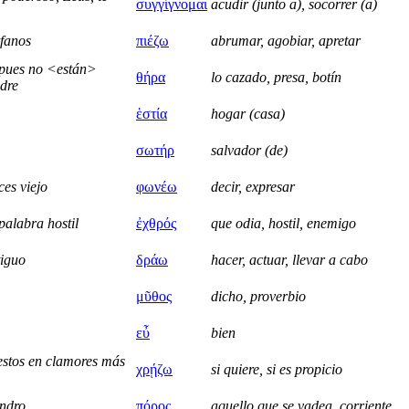
συγγίγνομαι
acudir (junto a), socorrer (a)
rfanos
πιέζω
abrumar, agobiar, apretar
 pues no <están>
θήρα
lo cazado, presa, botín
adre
ἑστία
hogar (casa)
σωτήρ
salvador (de)
ces viejo
φωνέω
decir, expresar
palabra hostil
ἐχθρός
que odia, hostil, enemigo
tiguo
δράω
hacer, actuar, llevar a cabo
μῦθος
dicho, proverbio
εὖ
bien
 estos en clamores más
χρῄζω
si quiere, si es propicio
andro
πόρος
aquello que se vadea, corriente