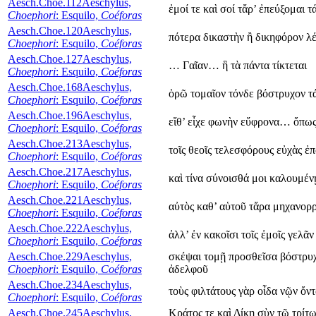
Aesch.Choe.112
Aeschylus,
ἐμοί τε καὶ σοί τἄρ’ ἐπεύξομαι τ
Choephori
: Esquilo,
Coéforas
Aesch.Choe.120
Aeschylus,
πότερα δικαστὴν ἢ δικηφόρον λέ
Choephori
: Esquilo,
Coéforas
Aesch.Choe.127
Aeschylus,
… Γαῖαν… ἣ τὰ πάντα τίκτεται
Choephori
: Esquilo,
Coéforas
Aesch.Choe.168
Aeschylus,
ὁρῶ τομαῖον τόνδε βόστρυχον 
Choephori
: Esquilo,
Coéforas
Aesch.Choe.196
Aeschylus,
εἴθ’ εἶχε φωνὴν εὔφρονα… ὅπω
Choephori
: Esquilo,
Coéforas
Aesch.Choe.213
Aeschylus,
τοῖς θεοῖς τελεσφόρους εὐχὰς 
Choephori
: Esquilo,
Coéforas
Aesch.Choe.217
Aeschylus,
καὶ τίνα σύνοισθά μοι καλουμέν
Choephori
: Esquilo,
Coéforas
Aesch.Choe.221
Aeschylus,
αὐτὸς καθ’ αὑτοῦ τἄρα μηχανο
Choephori
: Esquilo,
Coéforas
Aesch.Choe.222
Aeschylus,
ἀλλ’ ἐν κακοῖσι τοῖς ἐμοῖς γελᾶν
Choephori
: Esquilo,
Coéforas
Aesch.Choe.229
Aeschylus,
σκέψαι τομῇ προσθεῖσα βόστρυχ
Choephori
: Esquilo,
Coéforas
ἀδελφοῦ
Aesch.Choe.234
Aeschylus,
τοὺς φιλτάτους γὰρ οἶδα νῷν ὄντ
Choephori
: Esquilo,
Coéforas
Aesch.Choe.245
Aeschylus,
Κράτος τε καὶ Δίκη σὺν τῷ τρίτ