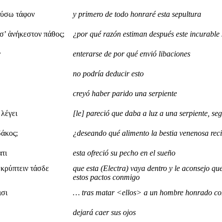
εύσω τάφον
y primero de todo honraré esta sepultura
σ’ ἀνήκεστον πάθος;
¿por qué razón estiman después este incurable 
ν
enterarse de por qué envió libaciones
no podría deducir esto
creyó haber parido una serpiente
 λέγει
[le] pareció que daba a luz a una serpiente, se
δάκος;
¿deseando qué alimento la bestia venenosa rec
ατι
esta ofreció su pecho en el sueño
 κρύπτειν τάσδε
que esta (Electra) vaya dentro y le aconsejo q
estos pactos conmigo
ισι
… tras matar <ellos> a un hombre honrado c
dejará caer sus ojos