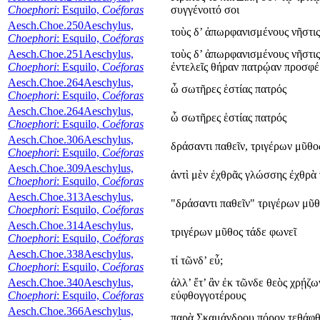
Choephori
: Esquilo,
Coéforas
συγγένοιτό σοι
Aesch.Choe.250
Aeschylus,
τοὺς δ’ ἀπωρφανισμένους νῆστις 
Choephori
: Esquilo,
Coéforas
Aesch.Choe.251
Aeschylus,
τοὺς δ’ ἀπωρφανισμένους νῆστις 
Choephori
: Esquilo,
Coéforas
ἐντελεῖς θήραν πατρῴαν προσφέ
Aesch.Choe.264
Aeschylus,
ὦ σωτῆρες ἑστίας πατρός
Choephori
: Esquilo,
Coéforas
Aesch.Choe.264
Aeschylus,
ὦ σωτῆρες ἑστίας πατρός
Choephori
: Esquilo,
Coéforas
Aesch.Choe.306
Aeschylus,
δράσαντι παθεῖν, τριγέρων μῦθο
Choephori
: Esquilo,
Coéforas
Aesch.Choe.309
Aeschylus,
ἀντὶ μὲν ἐχθρᾶς γλώσσης ἐχθρὰ
Choephori
: Esquilo,
Coéforas
Aesch.Choe.313
Aeschylus,
"δράσαντι παθεῖν" τριγέρων μῦθ
Choephori
: Esquilo,
Coéforas
Aesch.Choe.314
Aeschylus,
τριγέρων μῦθος τάδε φωνεῖ
Choephori
: Esquilo,
Coéforas
Aesch.Choe.338
Aeschylus,
τί τῶνδ’ εὖ;
Choephori
: Esquilo,
Coéforas
Aesch.Choe.340
Aeschylus,
ἀλλ’ ἔτ’ ἂν ἐκ τῶνδε θεὸς χρῄζω
Choephori
: Esquilo,
Coéforas
εὐφθογγοτέρους
Aesch.Choe.366
Aeschylus,
παρὰ Σκαμάνδρου πόρον τεθάφθ