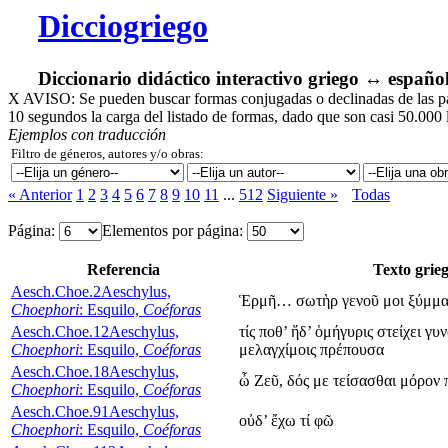
Dicciogriego
Diccionario didáctico interactivo griego ↔ españo
X
AVISO: Se pueden buscar formas conjugadas o declinadas de las pala
10 segundos la carga del listado de formas, dado que son casi 50.000 
Ejemplos con traducción
Filtro de géneros, autores y/o obras:
« Anterior
1
2
3
4
5
6
7
8
9
10
11
...
512
Siguiente »
Todas
Página:
Elementos por página:
Referencia
Texto grie
Aesch.Choe.2
Aeschylus,
Ἑρμῆ… σωτὴρ γενοῦ μοι ξύμμαχ
Choephori
: Esquilo,
Coéforas
Aesch.Choe.12
Aeschylus,
τίς ποθ’ ἥδ’ ὁμήγυρις στείχει γ
Choephori
: Esquilo,
Coéforas
μελαγχίμοις πρέπουσα
Aesch.Choe.18
Aeschylus,
ὦ Ζεῦ, δός με τείσασθαι μόρον 
Choephori
: Esquilo,
Coéforas
Aesch.Choe.91
Aeschylus,
οὐδ’ ἔχω τί φῶ
Choephori
: Esquilo,
Coéforas