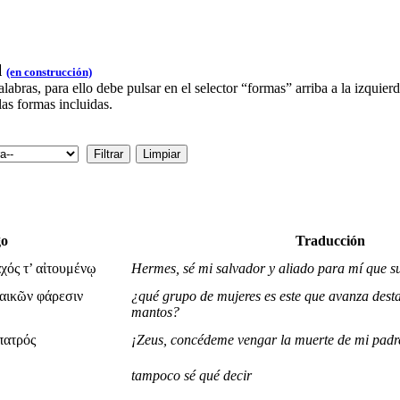
l
(en construcción)
bras, para ello debe pulsar en el selector “formas” arriba a la izquie
las formas incluidas.
go
Traducción
ός τ’ αἰτουμένῳ
Hermes, sé mi salvador y aliado para mí que s
υναικῶν φάρεσιν
¿qué grupo de mujeres es este que avanza dest
mantos?
πατρός
¡Zeus, concédeme vengar la muerte de mi padr
tampoco sé qué decir