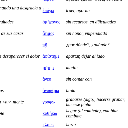
umando una desgracia a
ἐπάγω
traer, aportar
cultades
ἀμήχανος
sin recursos, en dificultades
r de sus casas
ἄτιμος
sin honor, vilipendiado
πῇ
¿por dónde?, ¿adónde?
 desaparecer el dolor
ἀφίστημι
apartar, dejar al lado
μήτηρ
madre
ἄνευ
sin contar con
as
ἀναφέρω
brotar
grabarse (algo), hacerse grabar,
en <tu> mente
γράφω
hacerse pintar
llegar (al combate), entablar
ble
καθήκω
combate
κλαίω
llorar