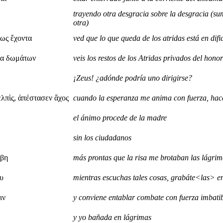
trayendo otra desgracia sobre la desgracia (s
otra)
νως ἔχοντα
ved que lo que queda de los atridas está en difi
μα δωμάτων
veis los restos de los Atridas privados del hono
¡Zeus! ¿adónde podría uno dirigirse?
 ἐλπὶς, ἀπέστασεν ἄχος
cuando la esperanza me anima con fuerza, hace
el ánimo procede de la madre
sin los ciudadanos
ίβη
más prontas que la risa me brotaban las lágrim
ου
mientras escuchas tales cosas, grabáte<las> 
ιν
y conviene entablar combate con fuerza imbati
y yo bañada en lágrimas