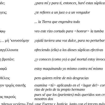
άδε;
¿para mí y para ti, entonces, haré estas súplica
γεις;
¿te refieres a un juez o a un vengador
... la Tierra que engendra todo
τάφῳ
veo este rizo cortado para <honrar> la tumba
ς… μὴ ’κινυσσόμην
¡ojalá tuviera una voz dulce, para no perturba
ἐπαγγέλλουσα
ofreciendo (ella) a los dioses súplicas efectivas
ῃ βροτῶν;
¿y conoces (como yo) a qué mortal estoy invo
ρραφῶ
estoy maquinando yo mismo contra mí mismo
 θέλεις
pero quieres reírte de mis desgracias
ον τριχὸς σαυτῆς
examina <tú> aplicando en el <lugar del> cor
rizo de pelo de tu propio hermano
pues sé que los (parientes) más queridos son c
ας πικρούς
nosotros dos
ῳ πάντων μεγίστῳ Ζηνὶ
¡que Fuerza y Justicia, junto con el tercero más