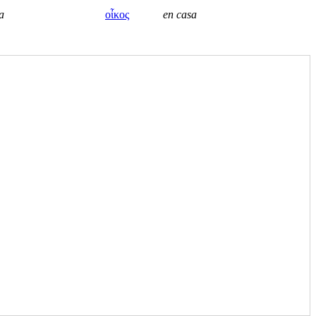
a
οἶκος
en casa