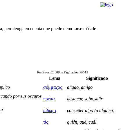
rda, pero tenga en cuenta que puede demorarse más de
Registros: 25589 -- Paginación: 6/512
Lema
Significado
uplico
σύμμαχος
aliado, amigo
acando por sus oscuros
πρέπω
destacar, sobresalir
e!
δίδωμι
conceder algo (a alguien)
τίς
quién, qué, cuál