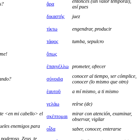
entonces (sin valor temporal),
s?
ἄρα
así pues
δικαστής
juez
τίκτω
engendrar, producir
τάφος
tumba, sepulcro
rme!
ὅπως
ἐπαγγέλλω
prometer, ofrecer
conocer al tiempo, ser cómplice,
cando?
σύνοιδα
conocer (lo mismo que otro)
ἑαυτοῦ
a mí mismo, a ti mismo
γελάω
reírse (de)
te <en mi cabello> el
mirar con atención, examinar,
σκέπτομαι
observar, vigilar
rueles enemigos para
οἶδα
saber, conocer, enterarse
 poderoso, Zeus, te