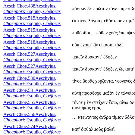
Aesch.Choe.488
Aeschylus,
πάντων δὲ πρῶτον τόνδε πρεσβ
Choephori
: Esquilo,
Coéforas
Aesch.Choe.515
Aeschylus,
ἐκ τίνος λόγου μεθύστερον τιμῶ
Choephori
: Esquilo,
Coéforas
Aesch.Choe.515
Aeschylus,
πυθέσθαι… πόθεν χοὰς ἔπεμψε
Choephori
: Esquilo,
Coéforas
Aesch.Choe.518
Aeschylus,
οὐκ ἔχοιμ’ ἂν εἰκάσαι τόδε
Choephori
: Esquilo,
Coéforas
Aesch.Choe.527
Aeschylus,
τεκεῖν δράκοντ’ ἔδοξεν
Choephori
: Esquilo,
Coéforas
Aesch.Choe.527
Aeschylus,
τεκεῖν δράκοντ’ ἔδοξεν, ὡς αὐτὴ
Choephori
: Esquilo,
Coéforas
Aesch.Choe.530
Aeschylus,
τίνος βορᾶς χρῄζοντα, νεογενὲς 
Choephori
: Esquilo,
Coéforas
Aesch.Choe.531
Aeschylus,
αὐτὴ προσέσχε μαζὸν ἐν τὠνείρ
Choephori
: Esquilo,
Coéforas
Aesch.Choe.555
Aeschylus,
τήνδε μὲν στείχειν ἔσω, αἰνῶ δὲ
Choephori
: Esquilo,
Coéforas
συνθήκας ἐμάς
Aesch.Choe.556
Aeschylus,
… κτείναντες ἄνδρα τίμιον δόλο
Choephori
: Esquilo,
Coéforas
Aesch.Choe.574
Aeschylus,
κατ’ ὀφθαλμοὺς βαλεῖ
Choephori
: Esquilo,
Coéforas