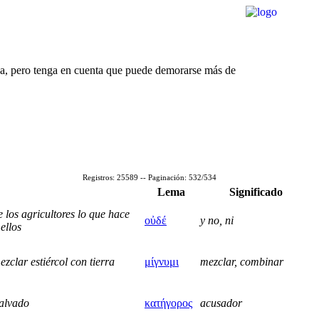
rda, pero tenga en cuenta que puede demorarse más de
Registros: 25589 -- Paginación: 532/534
Lema
Significado
 los agricultores lo que hace
οὐδέ
y no, ni
ellos
clar estiércol con tierra
μίγνυμι
mezclar, combinar
malvado
κατήγορος
acusador