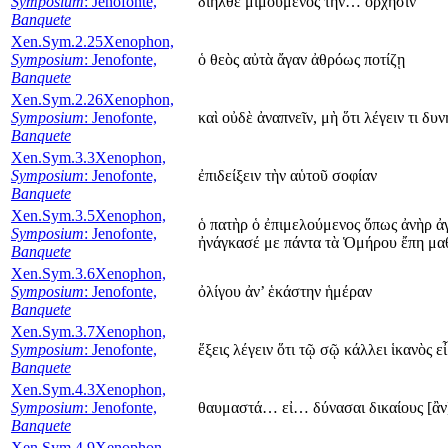
Symposium
: Jenofonte,
διῆλθε μιμούμενος τήν… ὄρχησιν
Banquete
Xen.Sym.2.25
Xenophon,
Symposium
: Jenofonte,
ὁ θεὸς αὐτὰ ἄγαν ἀθρόως ποτίζῃ
Banquete
Xen.Sym.2.26
Xenophon,
Symposium
: Jenofonte,
καὶ οὐδὲ ἀναπνεῖν, μὴ ὅτι λέγειν τι δ
Banquete
Xen.Sym.3.3
Xenophon,
Symposium
: Jenofonte,
ἐπιδείξειν τὴν αὑτοῦ σοφίαν
Banquete
Xen.Sym.3.5
Xenophon,
ὁ πατὴρ ὁ ἐπιμελούμενος ὅπως ἀνὴρ ἀ
Symposium
: Jenofonte,
ἠνάγκασέ με πάντα τὰ Ὁμήρου ἔπη μα
Banquete
Xen.Sym.3.6
Xenophon,
Symposium
: Jenofonte,
ὀλίγου ἀν’ ἑκάστην ἡμέραν
Banquete
Xen.Sym.3.7
Xenophon,
Symposium
: Jenofonte,
ἕξεις λέγειν ὅτι τῷ σῷ κάλλει ἱκανὸς εἶ
Banquete
Xen.Sym.4.3
Xenophon,
Symposium
: Jenofonte,
θαυμαστά… εἰ… δύνασαι δικαίους [ἂν]
Banquete
Xen.Sym.4.9
Xenophon,