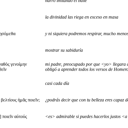
narró imitando el baile
la divinidad las riega en exceso en masa
υνησόμεθα
y ni siquiera podremos respirar, mucho menos
mostrar su sabiduría
γαθὸς γενοίμην
mi padre, preocupado por que <yo> llegara 
θεῖν
obligó a aprender todos los versos de Homer
casi cada día
 βελτίους ἡμᾶς ποιεῖν;
¿podrás decir que con tu belleza eres capaz 
 ποιεῖν αὐτούς
<es> admirable si puedes hacerlos justos <a