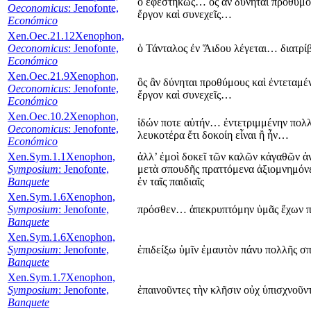
ὁ ἐφεστηκώς… ὃς ἂν δύνηται προθύμο
Oeconomicus
: Jenofonte,
ἔργον καὶ συνεχεῖς…
Económico
Xen.Oec.21.12
Xenophon,
Oeconomicus
: Jenofonte,
ὁ Τάνταλος ἐν Ἅιδου λέγεται… διατρίβ
Económico
Xen.Oec.21.9
Xenophon,
ὃς ἂν δύνηται προθύμους καὶ ἐντεταμέ
Oeconomicus
: Jenofonte,
ἔργον καὶ συνεχεῖς…
Económico
Xen.Oec.10.2
Xenophon,
ἰδών ποτε αὐτήν… ἐντετριμμένην πο
Oeconomicus
: Jenofonte,
λευκοτέρα ἔτι δοκοίη εἶναι ἢ ἦν…
Económico
Xen.Sym.1.1
Xenophon,
ἀλλ’ ἐμοὶ δοκεῖ τῶν καλῶν κἀγαθῶν ἀ
Symposium
: Jenofonte,
μετὰ σπουδῆς πραττόμενα ἀξιομνημόνευ
Banquete
ἐν ταῖς παιδιαῖς
Xen.Sym.1.6
Xenophon,
Symposium
: Jenofonte,
πρόσθεν… ἀπεκρυπτόμην ὑμᾶς ἔχων πο
Banquete
Xen.Sym.1.6
Xenophon,
Symposium
: Jenofonte,
ἐπιδείξω ὑμῖν ἐμαυτὸν πάνυ πολλῆς σπ
Banquete
Xen.Sym.1.7
Xenophon,
Symposium
: Jenofonte,
ἐπαινοῦντες τὴν κλῆσιν οὐχ ὑπισχνοῦν
Banquete