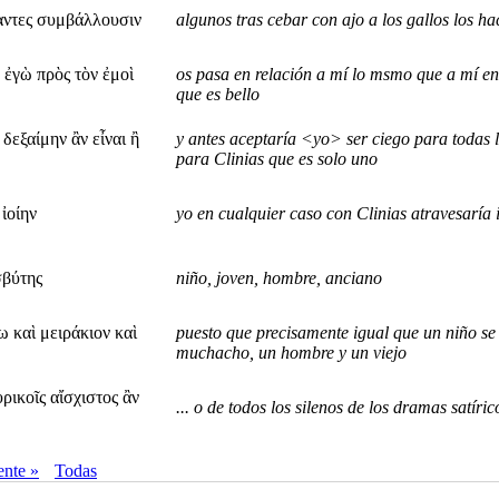
σαντες συμβάλλουσιν
algunos tras cebar con ajo a los gallos los ha
 ἐγὼ πρὸς τὸν ἐμοὶ
os pasa en relación a mí lo msmo que a mí en
que es bello
εξαίμην ἂν εἶναι ἢ
y antes aceptaría <yo> ser ciego para todas 
para Clinias que es solo uno
ἰοίην
yo en cualquier caso con Clinias atravesaría 
σβύτης
niño, joven, hombre, anciano
ω καὶ μειράκιον καὶ
puesto que precisamente igual que un niño se 
muchacho, un hombre y un viejo
ρικοῖς αἴσχιστος ἂν
... o de todos los silenos de los dramas satír
ente »
Todas