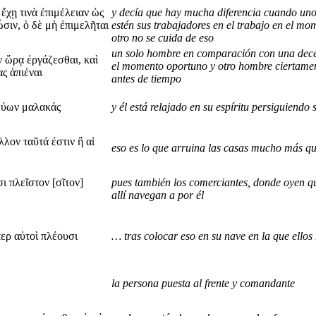
ἔχῃ τινὰ ἐπιμέλειαν ὡς
y decía que hay mucha diferencia cuando uno 
σιν, ὁ δὲ μὴ ἐπιμελῆται
estén sus trabajadores en el trabajo en el 
otro no se cuida de eso
un solo hombre en comparación con una decen
ν ὥρᾳ ἐργάζεσθαι, καὶ
el momento oportuno y otro hombre ciertamen
ς ἀπιέναι
antes de tiempo
εύων μαλακάς
y él está relajado en su espíritu persiguiendo 
λον ταῦτά ἐστιν ἢ αἱ
eso es lo que arruina las casas mucho más qu
 πλεῖστον [σῖτον]
pues también los comerciantes, donde oyen q
allí navegan a por él
περ αὐτοὶ πλέουσι
… tras colocar eso en su nave en la que ello
la persona puesta al frente y comandante