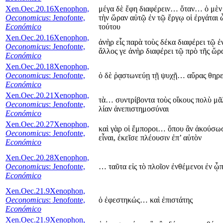
Xen.Oec.20.16
Xenophon,
μέγα δὲ ἔφη διαφέρειν… ὅταν… ὁ μὲν 
Oeconomicus
: Jenofonte,
τὴν ὥραν αὐτῷ ἐν τῷ ἔργῳ οἱ ἐργάται ὦ
Económico
τούτου
Xen.Oec.20.16
Xenophon,
ἀνὴρ εἷς παρὰ τοὺς δέκα διαφέρει τῷ ἐ
Oeconomicus
: Jenofonte,
ἄλλος γε ἀνὴρ διαφέρει τῷ πρὸ τῆς ὥρα
Económico
Xen.Oec.20.18
Xenophon,
Oeconomicus
: Jenofonte,
ὁ δὲ ῥᾳστωνεύῃ τῇ ψυχῇ… αὔρας θηρ
Económico
Xen.Oec.20.21
Xenophon,
τὰ… συντρίβοντα τοὺς οἴκους πολὺ μᾶλ
Oeconomicus
: Jenofonte,
λίαν ἀνεπιστημοσύναι
Económico
Xen.Oec.20.27
Xenophon,
καὶ γὰρ οἱ ἔμποροι… ὅπου ἂν ἀκούσωσι
Oeconomicus
: Jenofonte,
εἶναι, ἐκεῖσε πλέουσιν ἐπ’ αὐτὸν
Económico
Xen.Oec.20.28
Xenophon,
Oeconomicus
: Jenofonte,
… ταῦτα εἰς τὸ πλοῖον ἐνθέμενοι ἐν ᾧ
Económico
Xen.Oec.21.9
Xenophon,
Oeconomicus
: Jenofonte,
ὁ ἐφεστηκώς… καὶ ἐπιστάτης
Económico
Xen.Oec.21.9
Xenophon,