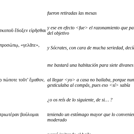
fueron retiradas las mesas
y ese en efecto <fue> el razonamiento que par
 σκοποῦ ἔδοξεν εἰρῆσθαι
del objetivo
 προσώπῳ, «γελᾶτε»,
y Sócrates, con cara de mucha seriedad, decí
me bastará una habitación para siete divanes
ρ πώποτε τοῦτ’ ἔμαθον,
al llegar <yo> a casa no bailaba, porque nun
gesticulaba al compás, pues eso <sí> sabía
¿o os reís de lo siguiente, de si… ?
ετριωτέραν βούλομαι
teniendo un estómago mayor que lo convenie
moderado