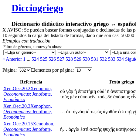
Dicciogriego
Diccionario didáctico interactivo griego ↔ españo
X
AVISO: Se pueden buscar formas conjugadas o declinadas de las pala
10 segundos la carga del listado de formas, dado que son casi 50.000 
Ejemplos con traducción
Filtro de géneros, autores y/o obras:
« Anterior
1
...
524
525
526
527
528
529
530
531
532
533
534
Sigui
Página:
Elementos por página:
Referencia
Texto griego
Xen.Oec.20.2
Xenophon,
οὐ γὰρ ἡ ἐπιστήμη οὐδ’ ἡ ἀνεπιστημο
Oeconomicus
: Jenofonte,
τοὺς μὲν εὐπορεῖν, τοὺς δὲ ἀπόρους εἶν
Económico
Xen.Oec.20.3
Xenophon,
Oeconomicus
: Jenofonte,
… ὅτι ἠγνόησέ τις ὡς ἀγαθόν ἐστι τῇ γ
Económico
Xen.Oec.20.15
Xenophon,
Oeconomicus
: Jenofonte,
ἡ… ἀργία ἐστὶ σαφὴς ψυχῆς κατήγορο
Económico