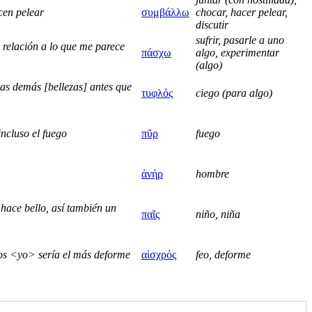
cen pelear
συμβάλλω
chocar, hacer pelear,
discutir
sufrir, pasarle a uno
 relación a lo que me parece
πάσχω
algo, experimentar
(algo)
las demás [bellezas] antes que
τυφλός
ciego (para algo)
incluso el fuego
πῦρ
fuego
ἀνήρ
hombre
hace bello, así también un
παῖς
niño, niña
icos <yo> sería el más deforme
αἰσχρός
feo, deforme