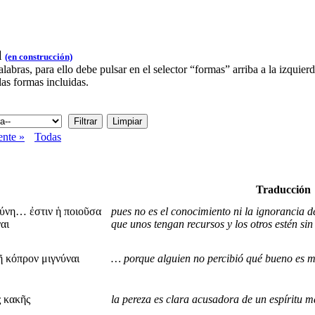
l
(en construcción)
bras, para ello debe pulsar en el selector “formas” arriba a la izquie
las formas incluidas.
ente »
Todas
Traducción
σύνη… ἐστιν ἡ ποιοῦσα
pues no es el conocimiento ni la ignorancia de
αι
que unos tengan recursos y los otros estén sin 
ῇ κόπρον μιγνύναι
… porque alguien no percibió qué bueno es mez
ς κακῆς
la pereza es clara acusadora de un espíritu 