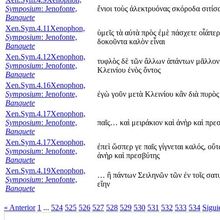
Symposium
: Jenofonte,
ἔνιοι τοὺς ἀλεκτρυόνας σκόροδα σιτί
Banquete
Xen.Sym.4.11
Xenophon,
ὑμεῖς τὰ αὐτὰ πρὸς ἐμὲ πάσχετε οἷάπερ
Symposium
: Jenofonte,
δοκοῦντα καλὸν εἶναι
Banquete
Xen.Sym.4.12
Xenophon,
τυφλὸς δὲ τῶν ἄλλων ἁπάντων μᾶλλον δ
Symposium
: Jenofonte,
Κλεινίου ἑνὸς ὄντος
Banquete
Xen.Sym.4.16
Xenophon,
Symposium
: Jenofonte,
ἐγὼ γοῦν μετὰ Κλεινίου κἂν διὰ πυρὸς 
Banquete
Xen.Sym.4.17
Xenophon,
Symposium
: Jenofonte,
παῖς… καὶ μειράκιον καὶ ἀνὴρ καὶ πρε
Banquete
Xen.Sym.4.17
Xenophon,
ἐπεὶ ὥσπερ γε παῖς γίγνεται καλός, οὕτ
Symposium
: Jenofonte,
ἀνὴρ καὶ πρεσβύτης
Banquete
Xen.Sym.4.19
Xenophon,
… ἢ πάντων Σειληνῶν τῶν ἐν τοῖς σατυ
Symposium
: Jenofonte,
εἴην
Banquete
« Anterior
1
...
524
525
526
527
528
529
530
531
532
533
534
Sigui