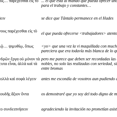
υς… παρέχεσθαι εἰς τὸ
... el que está al mando que pueda ofrecer un
para el trabajo y constantes…
ειν
se dice que Tántalo permanece en el Hades
νους παρέχεσθαι εἰς τὸ
el que pueda ofrecerse <trabajadores> atento
λλῷ… ψιμυθίῳ, ὅπως
<yo> que una vez la vi maquillada con much
pareciera que era todavía más blanca de lo 
νδρῶν ἔργα οὐ μόνον τὰ
pero me parece que deben ser recordadas las
τα εἶναι, ἀλλὰ καὶ τὰ
nobles, no solo las realizadas con seriedad, 
entre bromas
λλὰ καὶ σοφὰ λέγειν
antes me escondía de vosotros aun pudiendo 
ουδῆς ἄξιον ὄντα
os demostraré que yo soy del todo digno de 
το συνδειπνήσειν
agradeciendo la invitación no prometían asist