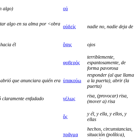
n algo)
οὐ
tar algo en su alma por <obra
οὐδείς
nadie no, nadie deja de
 hacia él
ὄψις
ojos
terriblemente,
φοβερός
espantosamente, de
forma pavorosa
responder (al que llama
e abrió que anunciara quién era
ὑπακούω
a la puerta), abrir (la
puerta)
risa, (provocar) risa,
ró claramente enfadado
γέλως
(mover a) risa
y él, y ella, y ellos, y
ὅς
ellas
hechos, circunstancias,
πρᾶγμα
situación (política),