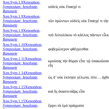
Xen.Sym.1.9
Xenophon,
Symposium
: Jenofonte,
οὐδεὶς οὐκ ἔπασχέ τι
Banquete
Xen.Sym.1.9
Xenophon,
Symposium
: Jenofonte,
τῶν ὁρώντων οὐδεὶς οὐκ ἔπασχέ τι τὴν
Banquete
Xen.Sym.1.9
Xenophon,
Symposium
: Jenofonte,
τοῦ Αὐτολύκου τὸ κάλλος πάντων εἷλκε
Banquete
Xen.Sym.1.10
Xenophon,
Symposium
: Jenofonte,
φοβερώτερον φθέγγεσθαι
Banquete
Xen.Sym.1.11
Xenophon,
κρούσας τὴν θύραν εἶπε τῷ ὑπακούσαντι
Symposium
: Jenofonte,
εἴη
Banquete
Xen.Sym.1.14
Xenophon,
Symposium
: Jenofonte,
ὡς δ’ οὐκ ἐκίνησε γέλωτα, τότε… ἀχθε
Banquete
Xen.Sym.1.15
Xenophon,
Symposium
: Jenofonte,
καὶ ὃς ἀναστενάξας εἶπε
Banquete
Xen.Sym.1.15
Xenophon,
Symposium
: Jenofonte,
ἔρρει τὰ ἐμὰ πράγματα