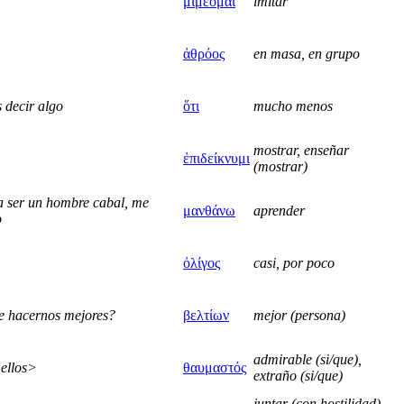
μιμέομαι
imitar
ἀθρόος
en masa, en grupo
 decir algo
ὅτι
mucho menos
mostrar, enseñar
ἐπιδείκνυμι
(mostrar)
a ser un hombre cabal, me
μανθάνω
aprender
o
ὀλίγος
casi, por poco
de hacernos mejores?
βελτίων
mejor (persona)
admirable (si/que),
 ellos>
θαυμαστός
extraño (si/que)
juntar (con hostilidad),