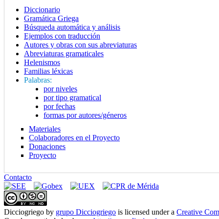
Diccionario
Gramática Griega
Búsqueda automática y análisis
Ejemplos con traducción
Autores y obras con sus abreviaturas
Abreviaturas gramaticales
Helenismos
Familias léxicas
Palabras:
por niveles
por tipo gramatical
por fechas
formas por autores/géneros
Materiales
Colaboradores en el Proyecto
Donaciones
Proyecto
Contacto
Dicciogriego
by
grupo Dicciogriego
is licensed under a
Creative Com