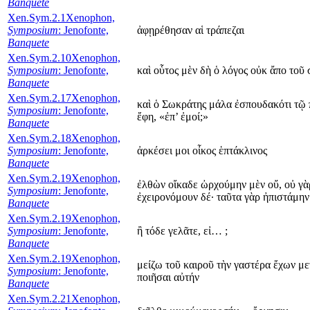
Banquete
Xen.Sym.2.1
Xenophon,
Symposium
: Jenofonte,
ἀφῃρέθησαν αἱ τράπεζαι
Banquete
Xen.Sym.2.10
Xenophon,
Symposium
: Jenofonte,
καὶ οὗτος μὲν δὴ ὁ λόγος οὐκ ἄπο τοῦ
Banquete
Xen.Sym.2.17
Xenophon,
καὶ ὁ Σωκράτης μάλα ἐσπουδακότι τῷ
Symposium
: Jenofonte,
ἔφη, «ἐπ’ ἐμοί;»
Banquete
Xen.Sym.2.18
Xenophon,
Symposium
: Jenofonte,
ἀρκέσει μοι οἶκος ἑπτάκλινος
Banquete
Xen.Sym.2.19
Xenophon,
ἐλθὼν οἴκαδε ὠρχούμην μὲν οὔ, οὐ γὰ
Symposium
: Jenofonte,
ἐχειρονόμουν δέ· ταῦτα γὰρ ἠπιστάμην
Banquete
Xen.Sym.2.19
Xenophon,
Symposium
: Jenofonte,
ἢ τόδε γελᾶτε, εἰ… ;
Banquete
Xen.Sym.2.19
Xenophon,
μείζω τοῦ καιροῦ τὴν γαστέρα ἔχων μ
Symposium
: Jenofonte,
ποιῆσαι αὐτήν
Banquete
Xen.Sym.2.21
Xenophon,