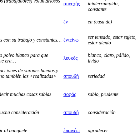
os (trabajadores) voluntariosos
συνεχής
ininterrumpido,
constante
ἐν
en (casa de)
ser tensado, estar sujeto,
s con su trabajo y constantes…
ἐντείνω
estar atento
o polvo blanco para que
blanco, claro, pálido,
λευκός
que era…
lívido
 acciones de varones buenos y
sino también las <realizadas>
σπουδή
seriedad
decir muchas cosas sabias
σοφός
sabio, prudente
mucha consideración
σπουδή
consideración
ir al banquete
ἐπαινέω
agradecer