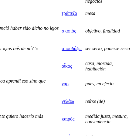
negocios
τράπεζα
mesa
eció haber sido dicho no lejos
σκοπός
objetivo, finalidad
a «¿οs reís de mí?’»
σπουδάζω
ser serio, ponerse serio
casa, morada,
οἶκος
habitación
ca aprendí eso sino que
γάρ
pues, en efecto
γελάω
reírse (de)
nte quiero hacerlo más
medida justa, mesura,
καιρός
conveniencia