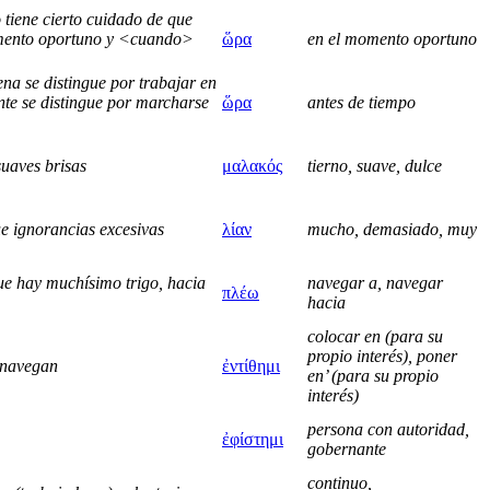
tiene cierto cuidado de que
momento oportuno y <cuando>
ὥρα
en el momento oportuno
a se distingue por trabajar en
te se distingue por marcharse
ὥρα
antes de tiempo
suaves brisas
μαλακός
tierno, suave, dulce
e ignorancias excesivas
λίαν
mucho, demasiado, muy
ue hay muchísimo trigo, hacia
navegar a, navegar
πλέω
hacia
colocar en (para su
propio interés), poner
s navegan
ἐντίθημι
en’ (para su propio
interés)
persona con autoridad,
ἐφίστημι
gobernante
continuo,