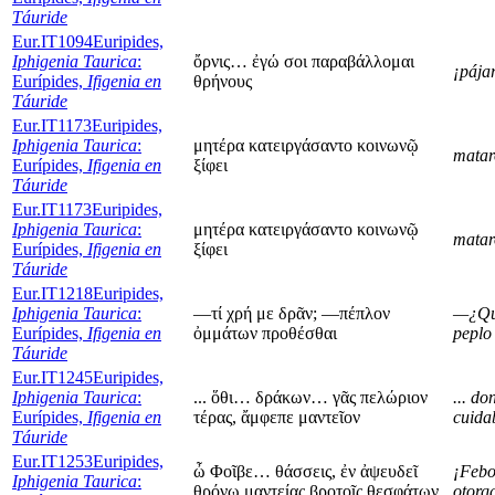
Táuride
Eur.IT1094
Euripides,
Iphigenia Taurica
:
ὄρνις… ἐγώ σοι παραβάλλομαι
¡pája
Eurípides,
Ifigenia en
θρήνους
Táuride
Eur.IT1173
Euripides,
Iphigenia Taurica
:
μητέρα κατειργάσαντο κοινωνῷ
matar
Eurípides,
Ifigenia en
ξίφει
Táuride
Eur.IT1173
Euripides,
Iphigenia Taurica
:
μητέρα κατειργάσαντο κοινωνῷ
matar
Eurípides,
Ifigenia en
ξίφει
Táuride
Eur.IT1218
Euripides,
Iphigenia Taurica
:
—τί χρή με δρᾶν; —πέπλον
—¿Qué
Eurípides,
Ifigenia en
ὀμμάτων προθέσθαι
peplo 
Táuride
Eur.IT1245
Euripides,
Iphigenia Taurica
:
... ὅθι… δράκων… γᾶς πελώριον
... do
Eurípides,
Ifigenia en
τέρας, ἄμφεπε μαντεῖον
cuida
Táuride
Eur.IT1253
Euripides,
ὦ Φοῖβε… θάσσεις, ἐν ἀψευδεῖ
¡Febo
Iphigenia Taurica
:
θρόνῳ μαντείας βροτοῖς θεσφάτων
otorg