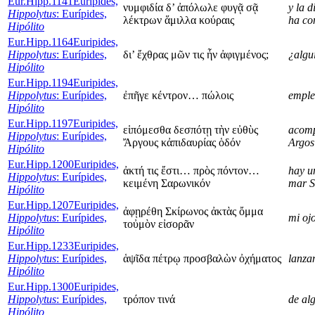
Eur.Hipp.1141
Euripides,
νυμφιδία δ’ ἀπόλωλε φυγᾷ σᾷ
y la 
Hippolytus
: Eurípides,
λέκτρων ἅμιλλα κούραις
ha co
Hipólito
Eur.Hipp.1164
Euripides,
Hippolytus
: Eurípides,
δι’ ἔχθρας μῶν τις ἦν ἀφιγμένος;
¿algu
Hipólito
Eur.Hipp.1194
Euripides,
Hippolytus
: Eurípides,
ἐπῆγε κέντρον… πώλοις
emple
Hipólito
Eur.Hipp.1197
Euripides,
εἱπόμεσθα δεσπότῃ τὴν εὐθὺς
acomp
Hippolytus
: Eurípides,
Ἄργους κἀπιδαυρίας ὁδόν
Argos
Hipólito
Eur.Hipp.1200
Euripides,
ἀκτή τις ἔστι… πρὸς πόντον…
hay u
Hippolytus
: Eurípides,
κειμένη Σαρωνικόν
mar S
Hipólito
Eur.Hipp.1207
Euripides,
ἀφῃρέθη Σκίρωνος ἀκτὰς ὄμμα
Hippolytus
: Eurípides,
mi ojo
τοὐμὸν εἰσορᾶν
Hipólito
Eur.Hipp.1233
Euripides,
Hippolytus
: Eurípides,
ἁψῖδα πέτρῳ προσβαλὼν ὀχήματος
lanza
Hipólito
Eur.Hipp.1300
Euripides,
Hippolytus
: Eurípides,
τρόπον τινά
de al
Hipólito