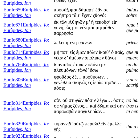
ἡδέως ἔχειν
estar
Eurípides,
Ion
Eur.Io659
Euripides,
Io
:
προσάξομαι δάμαρτ’ ἐᾶν σε
induci
Eurípides,
Ion
σκῆπτρα τἄμ’ ἔχειν χθονός
sobre 
ἐκ τῶν Ἀθηνῶν μ’ ἡ τεκοῦσ’ εἴη
Eur.Io671
Euripides,
Io
:
¡que 
γυνή, ὥς μοι γένηται μητρόθεν
Eurípides,
Ion
que p
παρρησία
Eur.Io680
Euripides,
Io
:
λελειμμένη τέκνων
priva
Eurípides,
Ion
Eur.Io714
Euripides,
Io
:
μή ποτ’ εἰς ἐμὰν πόλιν ἵκοιθ’ ὁ παῖς,
que n
Eurípides,
Ion
νέαν δ’ ἁμέραν ἀπολιπὼν θάνοι
muera
Eur.Io766
Euripides,
Io
:
διανταῖος ἔτυπεν ὀδύνα με
un do
Eurípides,
Ion
πλευμόνων τῶνδ’ ἔσω
pulm
φροῦδος δέ… προθύσων…
Eur.Io806
Euripides,
Io
:
y aus
γενέθλια σκηνὰς ἐς ἱερὰς τῆσδε…
Eurípides,
Ion
sacrif
πόσις
σὸν οὐ στυγῶν πόσιν λέγω… ὅστις
no ha
Eur.Io814
Euripides,
Io
:
σε γήμας ξένος… καὶ δῶμα καὶ σὴν
tras 
Eurípides,
Ion
παραλαβὼν παγκληρίαν…
tu he
Eur.Io829
Euripides,
Io
:
τυραννίδ’ αὐτῷ περιβαλεῖν ἔμελλε
iba a 
Eurípides,
Ion
γῆς
Eur.Io923
Euripides,
Io
: