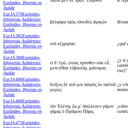
ταῦτα μέν σε πρῶτ’ ἐπῆλθον
te re
Eurípides,
Ifigenia en
Áulide
Eur.IA379
Euripides,
Iphigenia Aulidensis
:
βλέφαρα πρὸς τἀνειδὲς ἀγαγών
lleva
Eurípides,
Ifigenia en
Áulide
Eur.IA382
Euripides,
Iphigenia Aulidensis
:
τοῦ κέχρησαι;
¿qué 
Eurípides,
Ifigenia en
Áulide
Eur.IA388
Euripides,
¿y si 
Iphigenia Aulidensis
:
εἰ δ’ ἐγώ, γνοὺς πρόσθεν οὐκ εὖ,
cambi
Eurípides,
Ifigenia en
μετετέθην εὐβουλίᾳ, μαίνομαι;
eso]?
Áulide
Eur.IA406
Euripides,
Iphigenia Aulidensis
:
δείξεις δὲ ποῦ μοι πατρὸς ἐκ ταὐτοῦ
¿y có
Eurípides,
Ifigenia en
γεγώς;
mismo
Áulide
Eur.IA468
Euripides,
Iphigenia Aulidensis
:
τὸν Ἑλένης ὥς μ’ ἀπώλεσεν γάμον
¡cómo
Eurípides,
Ifigenia en
γήμας ὁ Πριάμου Πάρις
contr
Áulide
Eur.IA475
Euripides,
Iphigenia Aulidensis
: