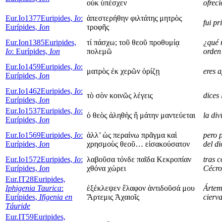
οὐκ ὑπέσχεν
ofrec
Eur.Io1377
Euripides,
Io
:
ἀπεστερήθην φιλτάτης μητρὸς
fui p
Eurípides,
Ion
τροφῆς
Eur.Ion1385
Euripides,
τί πάσχω; τοῦ θεοῦ προθυμίᾳ
¿qué 
Io
: Eurípides,
Ion
πολεμῶ
orden
Eur.Io1459
Euripides,
Io
:
ματρὸς ἐκ χερῶν ὁρίζῃ
eres 
Eurípides,
Ion
Eur.Io1462
Euripides,
Io
:
τὸ σὸν κοινῶς λέγεις
dices
Eurípides,
Ion
Eur.Io1537
Euripides,
Io
:
ὁ θεὸς ἀληθὴς ἢ μάτην μαντεύεται
la div
Eurípides,
Ion
Eur.Io1569
Euripides,
Io
:
ἀλλ’ ὡς περαίνω πρᾶγμα καὶ
pero 
Eurípides,
Ion
χρησμοὺς θεοῦ… εἰσακούσατον
del d
Eur.Io1572
Euripides,
Io
:
λαβοῦσα τόνδε παῖδα Κεκροπίαν
tras c
Eurípides,
Ion
χθόνα χώρει
Cécro
Eur.IT28
Euripides,
Iphigenia Taurica
:
ἐξέκλεψεν ἔλαφον ἀντιδοῦσά μου
Ártem
Eurípides,
Ifigenia en
Ἄρτεμις Ἀχαιοῖς
cierv
Táuride
Eur.IT59
Euripides,