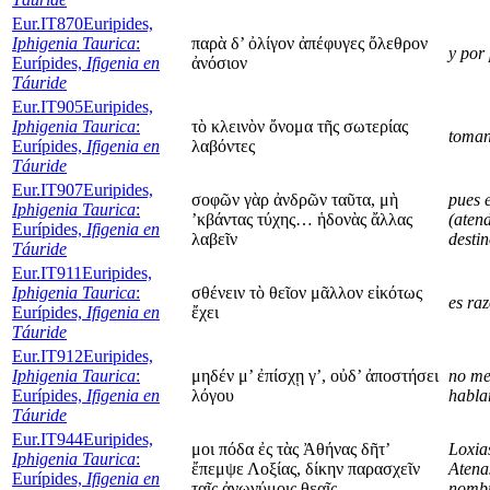
Eur.IT870
Euripides,
Iphigenia Taurica
:
παρὰ δ’ ὀλίγον ἀπέφυγες ὄλεθρον
y por
Eurípides,
Ifigenia en
ἀνόσιον
Táuride
Eur.IT905
Euripides,
Iphigenia Taurica
:
τὸ κλεινὸν ὄνομα τῆς σωτερίας
toman
Eurípides,
Ifigenia en
λαβόντες
Táuride
Eur.IT907
Euripides,
σοφῶν γὰρ ἀνδρῶν ταῦτα, μὴ
pues 
Iphigenia Taurica
:
’κβάντας τύχης… ἡδονὰς ἄλλας
(aten
Eurípides,
Ifigenia en
λαβεῖν
desti
Táuride
Eur.IT911
Euripides,
Iphigenia Taurica
:
σθένειν τὸ θεῖον μᾶλλον εἰκότως
es ra
Eurípides,
Ifigenia en
ἔχει
Táuride
Eur.IT912
Euripides,
Iphigenia Taurica
:
μηδέν μ’ ἐπίσχῃ γ’, οὐδ’ ἀποστήσει
no me
Eurípides,
Ifigenia en
λόγου
habla
Táuride
Eur.IT944
Euripides,
μοι πόδα ἐς τὰς Ἀθήνας δῆτ’
Loxia
Iphigenia Taurica
:
ἔπεμψε Λοξίας, δίκην παρασχεῖν
Atenas
Eurípides,
Ifigenia en
ταῖς ἀνωνύμοις θεαῖς
nomb