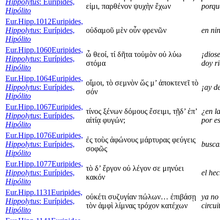
Hippolytus
: Eurípides,
εἰμι, παρθένον ψυχὴν ἔχων
porqu
Hipólito
Eur.Hipp.1012
Euripides,
Hippolytus
: Eurípides,
οὐδαμοῦ μὲν οὖν φρενῶν
en ni
Hipólito
Eur.Hipp.1060
Euripides,
ὦ θεοί, τί δῆτα τοὐμὸν οὐ λύω
¡dios
Hippolytus
: Eurípides,
στόμα
doy r
Hipólito
Eur.Hipp.1064
Euripides,
οἴμοι, τὸ σεμνὸν ὥς μ’ ἀποκτενεῖ τὸ
Hippolytus
: Eurípides,
¡ay d
σόν
Hipólito
Eur.Hipp.1067
Euripides,
τίνος ξένων δόμους ἔσειμι, τῇδ’ ἐπ’
¿en l
Hippolytus
: Eurípides,
αἰτίᾳ φυγών;
por e
Hipólito
Eur.Hipp.1076
Euripides,
ἐς τοὺς ἀφώνους μάρτυρας φεύγεις
Hippolytus
: Eurípides,
busca
σοφῶς
Hipólito
Eur.Hipp.1077
Euripides,
τὸ δ’ ἔργον οὐ λέγον σε μηνύει
Hippolytus
: Eurípides,
el he
κακόν
Hipólito
Eur.Hipp.1131
Euripides,
οὐκέτι συζυγίαν πώλων… ἐπιβάσῃ
ya no
Hippolytus
: Eurípides,
τὸν ἀμφὶ λίμνας τρόχον κατέχων
circu
Hipólito