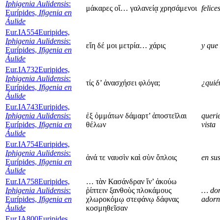
Iphigenia Aulidensis
:
μάκαρες οἵ… γαλανείᾳ χρησάμενοι
felic
Eurípides,
Ifigenia en
Áulide
Eur.IA554
Euripides,
Iphigenia Aulidensis
:
εἴη δέ μοι μετρία… χάρις
y que
Eurípides,
Ifigenia en
Áulide
Eur.IA732
Euripides,
Iphigenia Aulidensis
:
τίς δ’ ἀνασχήσει φλόγα;
¿quié
Eurípides,
Ifigenia en
Áulide
Eur.IA743
Euripides,
Iphigenia Aulidensis
:
ἐξ ὀμμάτων δάμαρτ’ ἀποστεῖλαι
queri
Eurípides,
Ifigenia en
θέλων
vista
Áulide
Eur.IA754
Euripides,
Iphigenia Aulidensis
:
ἀνά τε ναυσὶν καὶ σὺν ὅπλοις
en su
Eurípides,
Ifigenia en
Áulide
Eur.IA758
Euripides,
… τὰν Κασάνδραν ἵν’ ἀκούω
Iphigenia Aulidensis
:
ῥίπτειν ξανθοὺς πλοκάμους
… don
Eurípides,
Ifigenia en
χλωροκόμῳ στεφάνῳ δάφνας
adorn
Áulide
κοσμηθεῖσαν
Eur.IA800
Euripides,