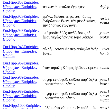
Eur.Hipp.858
Euripides,
Hippolytus
: Eurípides,
τέκνων ἐπιστολὰς ἔγραψεν
dejó p
Hipólito
Eur.Hipp.929
Euripides,
χρῆν... δισσάς τε φωνὰς πάντας
sería
Hippolytus
: Eurípides,
ἀνθρώπους ἔχειν, τὴν μὲν δικαίαν,
forma
Hipólito
τὴν δ’ ὅπως ἐτύγχανεν
Eur.Hipp.943
Euripides,
σκέψασθε δ’ ἐς τόνδ’, ὅστις ἐξ
y mir
Hippolytus
: Eurípides,
ἐμοῦ γεγὼς ᾔσχυνε τἀμὰ λέκτρα
profa
Hipólito
Eur.Hipp.948
Euripides,
σὺ δὴ θεοῖσιν ὡς περισσὸς ὢν ἀνὴρ
¿vives
Hippolytus
: Eurípides,
ξύνει;
hombr
Hipólito
Eur.Hipp.969
Euripides,
Hippolytus
: Eurípides,
ὅταν ταράξῃ Κύπρις ἡβῶσαν φρένα
cuand
Hipólito
Eur.Hipp.989
Euripides,
οἱ γὰρ ἐν σοφοῖς φαῦλοι παρ’ ὄχλῳ
pues 
Hippolytus
: Eurípides,
μουσικώτεροι λέγειν
instru
Hipólito
Eur.Hipp.989
Euripides,
pues 
οἱ γὰρ ἐν σοφοῖς φαῦλοι παρ’ ὄχλῳ
Hippolytus
: Eurípides,
<resu
μουσικώτεροι λέγειν
Hipólito
multi
Eur.Hipp.1006
Euripides,
οὐδὲ ταῦτα γὰρ σκοπεῖν πρόθυμός
pues 