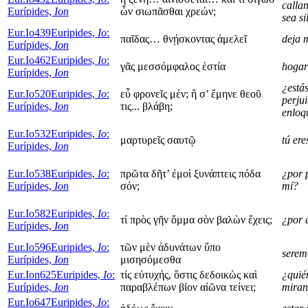
calla
Eurípides,
Ion
ὧν σιωπᾶσθαι χρεών;
sea s
Eur.Io439
Euripides,
Io
:
παῖδας… θνῄσκοντας ἀμελεῖ
deja 
Eurípides,
Ion
Eur.Io462
Euripides,
Io
:
γᾶς μεσσόμφαλος ἑστία
hogar 
Eurípides,
Ion
¿estás
Eur.Io520
Euripides,
Io
:
εὖ φρονεῖς μέν; ἤ σ’ ἔμηνε θεοῦ
perju
Eurípides,
Ion
τις... βλάβη;
enloq
Eur.Io532
Euripides,
Io
:
μαρτυρεῖς σαυτῷ
tú ere
Eurípides,
Ion
Eur.Io538
Euripides,
Io
:
πρῶτα δῆτ’ ἐμοὶ ξυνάπτεις πόδα
¿por 
Eurípides,
Ion
σόν;
mí?
Eur.Io582
Euripides,
Io
:
τί πρὸς γῆν ὄμμα σὸν βαλὼν ἔχεις;
¿por 
Eurípides,
Ion
Eur.Io596
Euripides,
Io
:
τῶν μὲν ἀδυνάτων ὕπο
seremo
Eurípides,
Ion
μισησόμεσθα
Eur.Ion625
Euripides,
Io
:
τίς εὐτυχής, ὅστις δεδοικὼς καὶ
¿quié
Eurípides,
Ion
παραβλέπων βίον αἰῶνα τείνει;
miran
Eur.Io647
Euripides,
Io
: