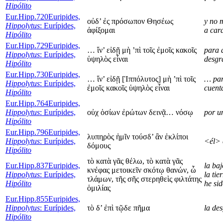
Hipólito
Eur.Hipp.720
Euripides,
οὐδ’ ἐς πρόσωπον Θησέως
y no m
Hippolytus
: Eurípides,
ἀφίξομαι
a car
Hipólito
Eur.Hipp.729
Euripides,
… ἵν’ εἰδῇ μὴ ’πὶ τοῖς ἐμοῖς κακοῖς
para 
Hippolytus
: Eurípides,
ὑψηλὸς εἶναι
desgr
Hipólito
Eur.Hipp.730
Euripides,
… ἵν’ εἰδῇ [Ἱππόλυτος] μὴ ’πὶ τοῖς
… par
Hippolytus
: Eurípides,
ἐμοῖς κακοῖς ὑψηλὸς εἶναι
cuent
Hipólito
Eur.Hipp.764
Euripides,
Hippolytus
: Eurípides,
οὐχ ὁσίων ἐρώτων δεινᾷ… νόσῳ
por u
Hipólito
Eur.Hipp.796
Euripides,
λυπηρὸς ἡμῖν τούσδ’ ἂν ἐκλίποι
Hippolytus
: Eurípides,
<él> 
δόμους
Hipólito
τὸ κατὰ γᾶς θέλω, τὸ κατὰ γᾶς
Eur.Hipp.837
Euripides,
la baj
κνέφας μετοικεῖν σκότῳ θανών, ὦ
Hippolytus
: Eurípides,
la tie
τλάμων, τῆς σῆς στερηθεὶς φιλτάτης
Hipólito
he si
ὁμιλίας
Eur.Hipp.855
Euripides,
Hippolytus
: Eurípides,
τὸ δ’ ἐπὶ τῷδε πῆμα
la de
Hipólito