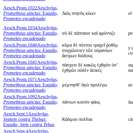
Aesch.Prom.1022
Aeschylus,
Prometheus uinctus
: Esquilo,
Διὸς πτηνὸς κύων
el
Prometeo encadenado
Aesch.Prom.1034
Aeschylus,
Prometheus uinctus
: Esquilo,
σὺ δὲ πάπταινε καὶ φρόντιζε
pe
Prometeo encadenado
Aesch.Prom.1040
Aeschylus,
κῦμα δὲ πόντου τραχεῖ ῥοθίῳ
y 
Prometheus uinctus
: Esquilo,
συγχώσειεν τῶν οὐρανίων
co
Prometeo encadenado
ἄστρων διόδους
Aesch.Prom.1041
Aeschylus,
πάσχειν δὲ κακῶς ἐχθρὸν ὑπ’
su
Prometheus uinctus
: Esquilo,
ἐχθρῶν οὐδὲν ἀεικές
na
Prometeo encadenado
Aesch.Prom.1071
Aeschylus,
Prometheus uinctus
: Esquilo,
μέμνησθ’ ἁγὼ προλέγω
ac
Prometeo encadenado
Aesch.Prom.1092
Aeschylus,
Prometheus uinctus
: Esquilo,
πάντων κοινὸν φάος
lu
Prometeo encadenado
Aesch.Sept.1
Aeschylus,
Septem contra Thebas
:
Κάδμου πολῖται
ci
Esquilo,
Siete contra Tebas
Aesch.Sept.4
Aeschylus,