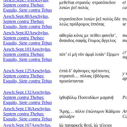
μεθεῖται στρατός· στρατόπεδον
el
Septem contra Thebas
:
λιπὼν ῥεῖ πολύς
ca
Esquilo,
Siete contra Tebas
Aesch.Sept.80
Aeschylus,
στρατόπεδον λιπὼν ῥεῖ πολὺς ὅδε
tr
Septem contra Thebas
:
λεὼς πρόδρομος ἱππότας
se
Esquilo,
Siete contra Tebas
Aesch.Sept.82
Aeschylus,
αἰθερία κόνις με πείθει φανεῖσ’,
me
Septem contra Thebas
:
ἄναυδος σαφὴς ἔτυμος ἄγγελος
me
Esquilo,
Siete contra Tebas
Aesch.Sept.101
Aeschylus,
¿c
Septem contra Thebas
:
πότ’ εἰ μὴ νῦν ἀμφὶ λιτάν’ ἕξομεν
su
Esquilo,
Siete contra Tebas
Aesch.Sept.125
Aeschylus,
ἑπτὰ δ’ ἀγάνορες πρέποντες
y 
Septem contra Thebas
:
στρατοῦ… πύλαις ἑβδόμαις
ap
Esquilo,
Siete contra Tebas
προσίστανται
Aesch.Sept.132
Aeschylus,
Septem contra Thebas
:
ἰχθυβόλῳ Ποσειδάων μαχανᾷ
Po
Esquilo,
Siete contra Tebas
Aesch.Sept.136
Aeschylus,
Ἄρης… πόλιν ἐπώνυμον Κάδμου
Ar
Septem contra Thebas
:
φύλαξον
C
Esquilo,
Siete contra Tebas
Aesch.Sept.167
Aeschylus,
ἰὼ παναρκεῖς θεοί, ἰὼ τέλειοι