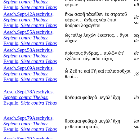
Septem contra Thebas
:
φέρων
all
Esquilo,
Siete contra Tebas
Aesch.Sept.42
Aeschylus,
ἥκω σαφῆ τἀκεῖθεν ἐκ στρατοῦ
ll
Septem contra Thebas
:
φέρων… ἄνδρες γὰρ ἑπτά,
so
Esquilo,
Siete contra Tebas
θούριοι λοχαγέται
Aesch.Sept.55
Aeschylus,
ὡς πάλῳ λαχὼν ἕκαστος… ἄγοι
se
Septem contra Thebas
:
λόχον
de
Esquilo,
Siete contra Tebas
Aesch.Sept.58
Aeschylus,
ἀρίστους ἄνδρας… πυλῶν ἐπ’
de
Septem contra Thebas
:
ἐξόδοισι τάγευσαι τάχος
la
Esquilo,
Siete contra Tebas
Aesch.Sept.69
Aeschylus,
ὦ Ζεῦ τε καὶ Γῆ καὶ πολισσοῦχοι
Septem contra Thebas
:
¡Z
θεοί…
Esquilo,
Siete contra Tebas
Aesch.Sept.78
Aeschylus,
Septem contra Thebas
:
θρέομαι φοβερὰ μεγάλ’ ἄχη
ll
Esquilo,
Siete contra Tebas
Aesch.Sept.79
Aeschylus,
θρέομαι φοβερὰ μεγάλ’ ἄχη·
la
Septem contra Thebas
:
μεθεῖται στρατός
si
Esquilo,
Siete contra Tebas
Aesch.Sept.79
Aeschylus,