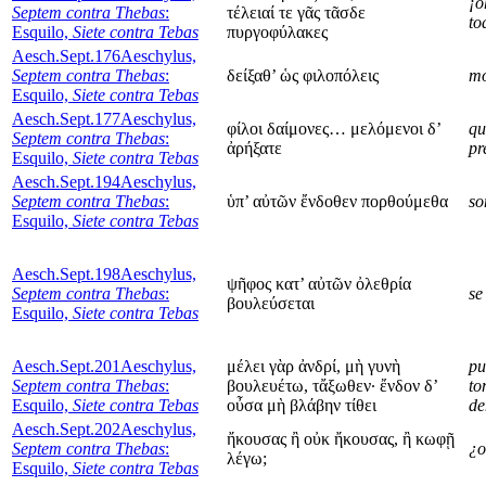
¡o
Septem contra Thebas
:
τέλειαί τε γᾶς τᾶσδε
to
Esquilo,
Siete contra Tebas
πυργοφύλακες
Aesch.Sept.176
Aeschylus,
Septem contra Thebas
:
δείξαθ’ ὡς φιλοπόλεις
mo
Esquilo,
Siete contra Tebas
Aesch.Sept.177
Aeschylus,
φίλοι δαίμονες… μελόμενοι δ’
qu
Septem contra Thebas
:
ἀρήξατε
pr
Esquilo,
Siete contra Tebas
Aesch.Sept.194
Aeschylus,
Septem contra Thebas
:
ὑπ’ αὐτῶν ἔνδοθεν πορθούμεθα
so
Esquilo,
Siete contra Tebas
Aesch.Sept.198
Aeschylus,
ψῆφος κατ’ αὐτῶν ὀλεθρία
Septem contra Thebas
:
se
βουλεύσεται
Esquilo,
Siete contra Tebas
Aesch.Sept.201
Aeschylus,
μέλει γὰρ ἀνδρί, μὴ γυνὴ
pu
Septem contra Thebas
:
βουλευέτω, τἄξωθεν· ἔνδον δ’
to
Esquilo,
Siete contra Tebas
οὖσα μὴ βλάβην τίθει
de
Aesch.Sept.202
Aeschylus,
ἤκουσας ἢ οὐκ ἤκουσας, ἢ κωφῇ
Septem contra Thebas
:
¿o
λέγω;
Esquilo,
Siete contra Tebas