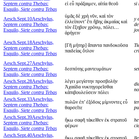
Septem contra Thebas
:
εἰ εὖ πράξαιμεν, αἰτία θεοῦ
si
Esquilo,
Siete contra Tebas
ὑμᾶς δὲ χρὴ νῦν, καὶ τὸν
Aesch.Sept.10
Aeschylus,
y 
ἐλλείποντ’ ἔτι ἥβης ἀκμαίας καὶ
Septem contra Thebas
:
de
τὸν ἔξηβον χρόνῳ, πόλει…
Esquilo,
Siete contra Tebas
jo
ἀρήγειν
Aesch.Sept.18
Aeschylus,
[Γῆ μήτηρ] ἅπαντα πανδοκοῦσα
Ti
Septem contra Thebas
:
παιδείας ὄτλον
cr
Esquilo,
Siete contra Tebas
Aesch.Sept.27
Aeschylus,
Septem contra Thebas
:
δεσπότης μαντευμάτων
se
Esquilo,
Siete contra Tebas
Aesch.Sept.28
Aeschylus,
λέγει μεγίστην προσβολὴν
di
Septem contra Thebas
:
Ἀχαιίδα νυκτηγορεῖσθαι
no
Esquilo,
Siete contra Tebas
κἀπιβουλεύσειν πόλει
Aesch.Sept.33
Aeschylus,
πυλῶν ἐπ’ ἐξόδοις μίμνοντες εὖ
te
Septem contra Thebas
:
θαρσεῖτε
pu
Esquilo,
Siete contra Tebas
Aesch.Sept.39
Aeschylus,
ἥκω σαφῆ τἀκεῖθεν ἐκ στρατοῦ
he
Septem contra Thebas
:
φέρων
ci
Esquilo,
Siete contra Tebas
Aesch.Sept.40
Aeschylus,
ἥκω σαφῆ τἀκεῖθεν ἐκ στρατοῦ
ll