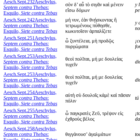
Aesch.Sept.232
Aeschylus,
σὸν δ’ αὖ τὸ σιγᾶν καὶ μένειν
y 
Septem contra Thebas
:
εἴσω δόμων
pe
Esquilo,
Siete contra Tebas
Aesch.Sept.242
Aeschylus,
μή νυν, ἐὰν θνῄσκοντας ἢ
y 
Septem contra Thebas
:
τετρωμένους πύθησθε,
no
Esquilo,
Siete contra Tebas
κωκυτοῖσιν ἁρπαλίζετε
Aesch.Sept.251
Aeschylus,
ὦ ξυντέλεια, μὴ προδῷς
¡c
Septem contra Thebas
:
πυργώματα
fo
Esquilo,
Siete contra Tebas
Aesch.Sept.253
Aeschylus,
θεοὶ πολῖται, μή με δουλείας
Septem contra Thebas
:
di
τυχεῖν
Esquilo,
Siete contra Tebas
Aesch.Sept.253
Aeschylus,
θεοὶ πολῖται, μή με δουλείας
Septem contra Thebas
:
di
τυχεῖν
Esquilo,
Siete contra Tebas
Aesch.Sept.254
Aeschylus,
αὐτὴ σὺ δουλοῖς κἀμὲ καὶ πᾶσαν
Septem contra Thebas
:
tú
πόλιν
Esquilo,
Siete contra Tebas
Aesch.Sept.255
Aeschylus,
ὦ παγκρατὲς Ζεῦ, τρέψον εἰς
¡t
Septem contra Thebas
:
ἐχθροὺς βέλος
da
Esquilo,
Siete contra Tebas
Aesch.Sept.258
Aeschylus,
Septem contra Thebas
:
θιγγάνουσ’ ἀγαλμάτων
to
Esquilo,
Siete contra Tebas