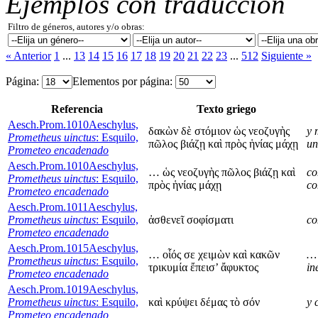
Ejemplos con traducción
Filtro de géneros, autores y/o obras:
« Anterior
1
...
13
14
15
16
17
18
19
20
21
22
23
...
512
Siguiente »
Página:
Elementos por página:
Referencia
Texto griego
Aesch.Prom.1010
Aeschylus,
δακὼν δὲ στόμιον ὡς νεοζυγὴς
y 
Prometheus uinctus
: Esquilo,
πῶλος βιάζῃ καὶ πρὸς ἡνίας μάχῃ
un
Prometeo encadenado
Aesch.Prom.1010
Aeschylus,
… ὡς νεοζυγὴς πῶλος βιάζῃ καὶ
co
Prometheus uinctus
: Esquilo,
πρὸς ἡνίας μάχῃ
co
Prometeo encadenado
Aesch.Prom.1011
Aeschylus,
Prometheus uinctus
: Esquilo,
ἀσθενεῖ σοφίσματι
co
Prometeo encadenado
Aesch.Prom.1015
Aeschylus,
… οἷός σε χειμὼν καὶ κακῶν
… 
Prometheus uinctus
: Esquilo,
τρικυμία ἔπεισ’ ἄφυκτος
in
Prometeo encadenado
Aesch.Prom.1019
Aeschylus,
Prometheus uinctus
: Esquilo,
καὶ κρύψει δέμας τὸ σόν
y 
Prometeo encadenado