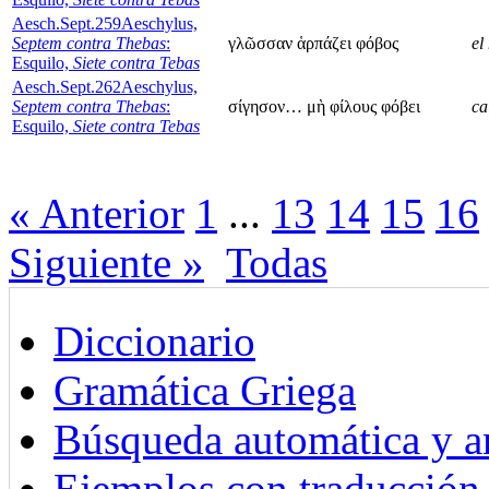
Aesch.Sept.259
Aeschylus,
Septem contra Thebas
:
γλῶσσαν ἁρπάζει φόβος
el
Esquilo,
Siete contra Tebas
Aesch.Sept.262
Aeschylus,
Septem contra Thebas
:
σίγησον… μὴ φίλους φόβει
ca
Esquilo,
Siete contra Tebas
« Anterior
1
...
13
14
15
16
Siguiente »
Todas
Diccionario
Gramática Griega
Búsqueda automática y an
Ejemplos con traducción