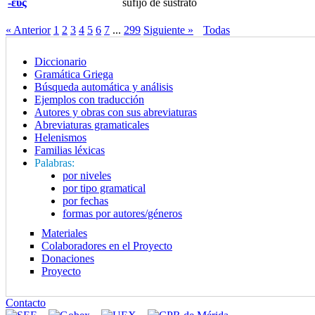
-εύς
sufijo de sustrato
« Anterior
1
2
3
4
5
6
7
...
299
Siguiente »
Todas
Diccionario
Gramática Griega
Búsqueda automática y análisis
Ejemplos con traducción
Autores y obras con sus abreviaturas
Abreviaturas gramaticales
Helenismos
Familias léxicas
Palabras:
por niveles
por tipo gramatical
por fechas
formas por autores/géneros
Materiales
Colaboradores en el Proyecto
Donaciones
Proyecto
Contacto