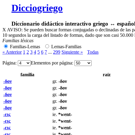
Dicciogriego
Diccionario didáctico interactivo griego ↔ españo
X
AVISO: Se pueden buscar formas conjugadas o declinadas de las pala
10 segundos la carga del listado de formas, dado que son casi 50.000 
Familias léxicas
Familias-Lemas
Lemas-Familias
« Anterior
1
2
3
4
5
6
7
...
299
Siguiente »
Todas
Página:
Elementos por página:
familia
raíz
-δον
gr.
-δον
-δον
gr.
-δον
-δον
gr.
-δον
-δον
gr.
-δον
-δον
gr.
-δον
-εις
ie.
*went-
-εις
ie.
*went-
-εις
ie.
*went-
-εις
ie.
*went-