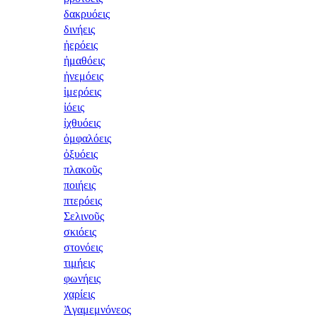
δακρυόεις
δινήεις
ἠερόεις
ἠμαθόεις
ἠνεμόεις
ἱμερόεις
ἰόεις
ἰχθυόεις
ὀμφαλόεις
ὀξυόεις
πλακοῦς
ποιήεις
πτερόεις
Σελινοῦς
σκιόεις
στονόεις
τιμήεις
φωνήεις
χαρίεις
Ἀγαμεμνόνεος