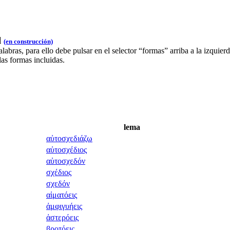
l
(en construcción)
bras, para ello debe pulsar en el selector “formas” arriba a la izquie
las formas incluidas.
lema
αὐτοσχεδιάζω
αὐτοσχέδιος
αὐτοσχεδόν
σχέδιος
σχεδόν
αἱματόεις
ἀμφιγυήεις
ἀστερόεις
βροτόεις