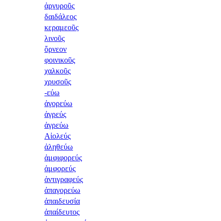
ἀργυροῦς
δαιδάλεος
κεραμεοῦς
λινοῦς
ὄρνεον
φοινικοῦς
χαλκοῦς
χρυσοῦς
-εύω
ἀγορεύω
ἀγρεύς
ἀγρεύω
Αἰολεύς
ἀληθεύω
ἀμφιφορεύς
ἀμφορεύς
ἀντιγραφεύς
ἀπαγορεύω
ἀπαιδευσία
ἀπαίδευτος