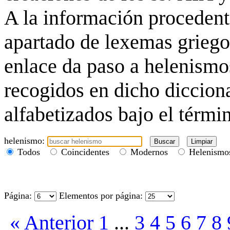
A la información proceden
apartado de lexemas grieg
enlace da paso a helenismo
recogidos en dicho dicciona
alfabetizados bajo el térm
helenismo:
Todos
Coincidentes
Modernos
Helenismos
Página:
Elementos por página:
« Anterior
1
...
3
4
5
6
7
8