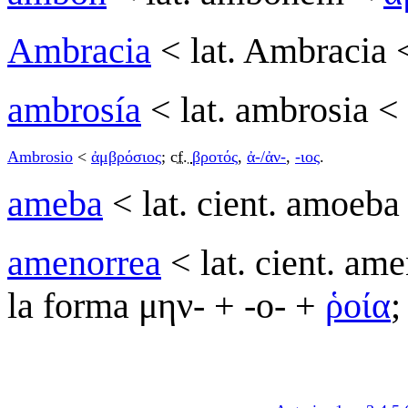
Ambracia
< lat. Ambracia
ambrosía
< lat. ambrosia <
Ambrosio
<
ἀμβρόσιος
;
cf.
βροτός
,
ἀ-/ἀν-
,
-ιος
.
ameba
< lat. cient. amoeb
amenorrea
< lat. cient. am
la forma μην- + -o- +
ῥοία