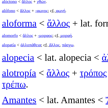
alóctono
<
ἄλλος
+
χθών
.
alófono
<
ἄλλος
+
-φωνος
;
cf.
φωνή
.
aloforma
<
ἄλλος
+ lat. fo
alomorfo
<
ἄλλος
+
-μορφος
;
cf.
μορφή
.
alopatía
<
ἀλλοπάθεια
;
cf.
ἄλλος
,
πάσχω
.
alopecia
< lat. alopecia <
ἀ
alotropía
<
ἄλλος
+
τρόπος
τρέπω
.
Amantes
< lat. Amantes <