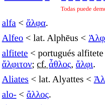
Todas puede demor
alfa
<
ἄλφα
.
Alfeo
< lat. Alphēus <
Ἀλφ
alfitete
< portugués alfitete 
ἄλφιτον
;
cf.
ἆθλος
,
ἄλφι
.
Aliates
< lat. Alyattes <
Ἀλ
alo-
<
ἄλλος
.