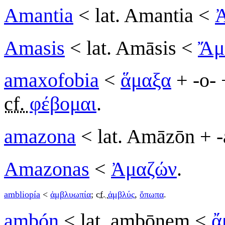
Amantia
< lat. Amantia <
Ἀ
Amasis
< lat. Amāsis <
Ἄμ
amaxofobia
<
ἅμαξα
+ -ο-
cf.
φέβομαι
.
amazona
< lat. Amāzōn + -
Amazonas
<
Ἀμαζών
.
ambliopía
<
ἀμβλυωπία
;
cf.
ἀμβλύς
,
ὄπωπα
.
ambón
< lat. ambōnem <
ἄ