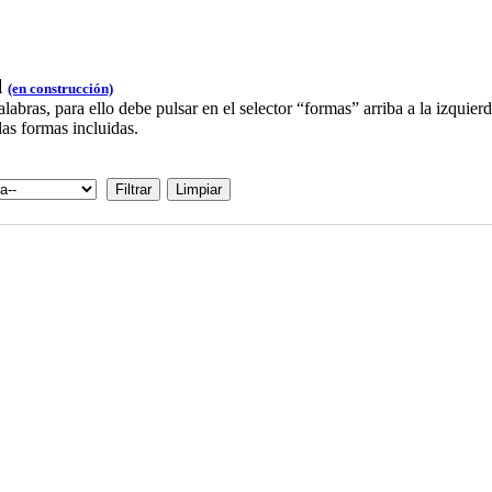
l
(en construcción)
bras, para ello debe pulsar en el selector “formas” arriba a la izquie
las formas incluidas.