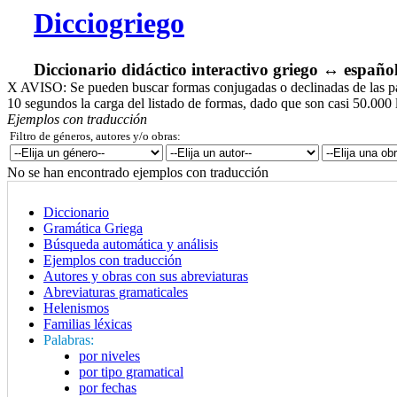
Dicciogriego
Diccionario didáctico interactivo griego ↔ españo
X
AVISO: Se pueden buscar formas conjugadas o declinadas de las pala
10 segundos la carga del listado de formas, dado que son casi 50.000 
Ejemplos con traducción
Filtro de géneros, autores y/o obras:
No se han encontrado ejemplos con traducción
Diccionario
Gramática Griega
Búsqueda automática y análisis
Ejemplos con traducción
Autores y obras con sus abreviaturas
Abreviaturas gramaticales
Helenismos
Familias léxicas
Palabras:
por niveles
por tipo gramatical
por fechas