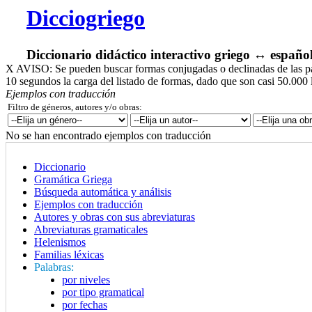
Dicciogriego
Diccionario didáctico interactivo griego ↔ españo
X
AVISO: Se pueden buscar formas conjugadas o declinadas de las pala
10 segundos la carga del listado de formas, dado que son casi 50.000 
Ejemplos con traducción
Filtro de géneros, autores y/o obras:
No se han encontrado ejemplos con traducción
Diccionario
Gramática Griega
Búsqueda automática y análisis
Ejemplos con traducción
Autores y obras con sus abreviaturas
Abreviaturas gramaticales
Helenismos
Familias léxicas
Palabras:
por niveles
por tipo gramatical
por fechas