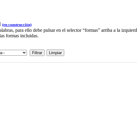
l
(en construcción)
bras, para ello debe pulsar en el selector “formas” arriba a la izquie
las formas incluidas.