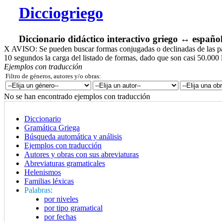
Dicciogriego
Diccionario didáctico interactivo griego ↔ españo
X
AVISO: Se pueden buscar formas conjugadas o declinadas de las pala
10 segundos la carga del listado de formas, dado que son casi 50.000 
Ejemplos con traducción
Filtro de géneros, autores y/o obras:
No se han encontrado ejemplos con traducción
Diccionario
Gramática Griega
Búsqueda automática y análisis
Ejemplos con traducción
Autores y obras con sus abreviaturas
Abreviaturas gramaticales
Helenismos
Familias léxicas
Palabras:
por niveles
por tipo gramatical
por fechas