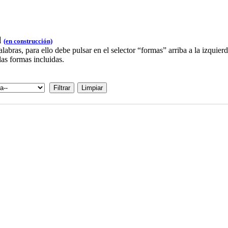
l
(en construcción)
bras, para ello debe pulsar en el selector “formas” arriba a la izquie
las formas incluidas.